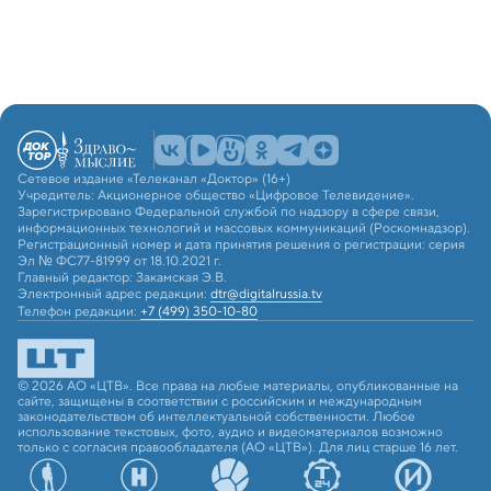
Сетевое издание «Телеканал «Доктор» (16+)
Учредитель: Акционерное общество «Цифровое Телевидение».
Зарегистрировано Федеральной службой по надзору в сфере связи,
информационных технологий и массовых коммуникаций (Роскомнадзор).
Регистрационный номер и дата принятия решения о регистрации: серия
Эл № ФС77-81999 от 18.10.2021 г.
Главный редактор: Закамская Э.В.
Электронный адрес редакции:
dtr@digitalrussia.tv
Телефон редакции:
+7 (499) 350-10-80
© 2026 АО «ЦТВ». Все права на любые материалы, опубликованные на
сайте, защищены в соответствии с российским и международным
законодательством об интеллектуальной собственности. Любое
использование текстовых, фото, аудио и видеоматериалов возможно
только с согласия правообладателя (АО «ЦТВ»). Для лиц старше 16 лет.