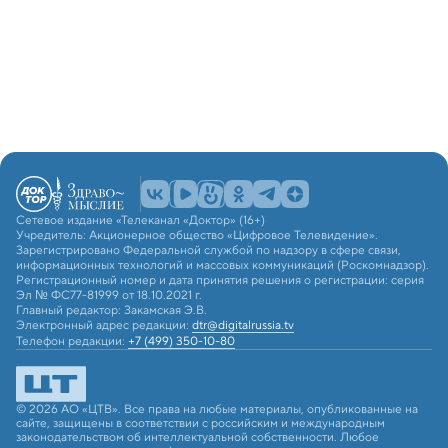
Сетевое издание «Телеканал «Доктор» (16+)
Учредитель: Акционерное общество «Цифровое Телевидение».
Зарегистрировано Федеральной службой по надзору в сфере связи,
информационных технологий и массовых коммуникаций (Роскомнадзор).
Регистрационный номер и дата принятия решения о регистрации: серия
Эл № ФС77-81999 от 18.10.2021 г.
Главный редактор: Закамская Э.В.
Электронный адрес редакции:
dtr@digitalrussia.tv
Телефон редакции:
+7 (499) 350-10-80
© 2026 АО «ЦТВ». Все права на любые материалы, опубликованные на
сайте, защищены в соответствии с российским и международным
законодательством об интеллектуальной собственности. Любое