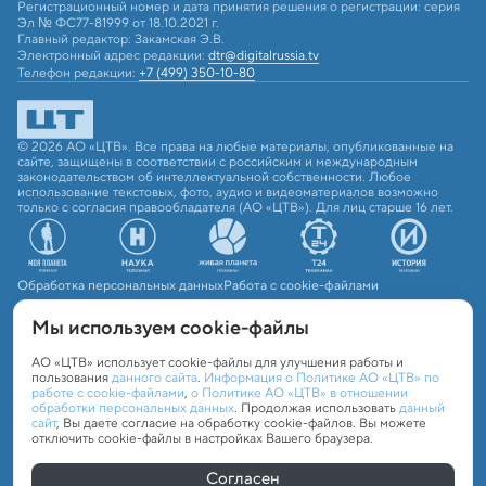
Регистрационный номер и дата принятия решения о регистрации: серия
Эл № ФС77-81999 от 18.10.2021 г.
Главный редактор: Закамская Э.В.
Электронный адрес редакции:
dtr@digitalrussia.tv
Телефон редакции:
+7 (499) 350-10-80
© 2026 АО «ЦТВ». Все права на любые материалы, опубликованные на
сайте, защищены в соответствии с российским и международным
законодательством об интеллектуальной собственности. Любое
использование текстовых, фото, аудио и видеоматериалов возможно
только с согласия правообладателя (АО «ЦТВ»). Для лиц старше 16 лет.
Обработка персональных данных
Работа с cookie-файлами
Мы используем сookie-файлы
АО «ЦТВ» использует cookie-файлы для улучшения работы и
пользования
данного сайта
.
Информация о Политике АО «ЦТВ» по
работе с cookie-файлами
,
о Политике АО «ЦТВ» в отношении
обработки персональных данных
. Продолжая использовать
данный
сайт
, Вы даете согласие на обработку cookie-файлов. Вы можете
отключить cookie-файлы в настройках Вашего браузера.
Согласен