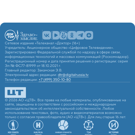
Сетевое издание «Телеканал «Доктор» (16+)
Учредитель: Акционерное общество «Цифровое Телевидение».
Зарегистрировано Федеральной службой по надзору в сфере связи,
информационных технологий и массовых коммуникаций (Роскомнадзор).
Регистрационный номер и дата принятия решения о регистрации: серия
Эл № ФС77-81999 от 18.10.2021 г.
Главный редактор: Закамская Э.В.
Электронный адрес редакции:
dtr@digitalrussia.tv
Телефон редакции:
+7 (499) 350-10-80
© 2026 АО «ЦТВ». Все права на любые материалы, опубликованные на
сайте, защищены в соответствии с российским и международным
законодательством об интеллектуальной собственности. Любое
использование текстовых, фото, аудио и видеоматериалов возможно
только с согласия правообладателя (АО «ЦТВ»). Для лиц старше 16 лет.