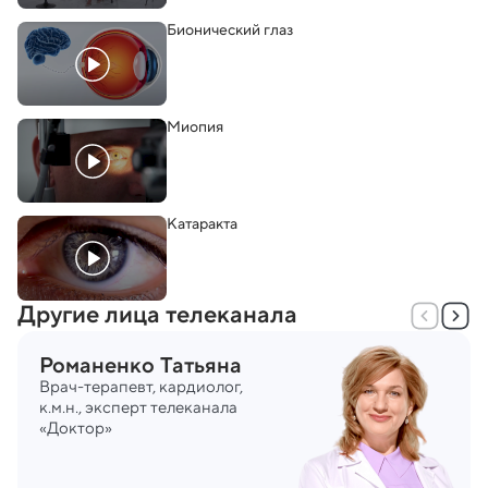
Бионический глаз
Миопия
Катаракта
Другие лица телеканала
Романенко
Татьяна
Врач-терапевт, кардиолог, 
к.м.н., эксперт телеканала 
«Доктор»