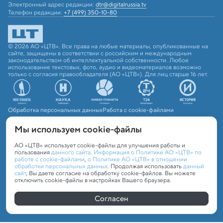
Электронный адрес редакции:
dtr@digitalrussia.tv
Телефон редакции:
+7 (499) 350-10-80
© 2026 АО «ЦТВ». Все права на любые материалы, опубликованные на
сайте, защищены в соответствии с российским и международным
законодательством об интеллектуальной собственности. Любое
использование текстовых, фото, аудио и видеоматериалов возможно
только с согласия правообладателя (АО «ЦТВ»). Для лиц старше 16 лет.
Обработка персональных данных
Работа с cookie-файлами
Мы используем сookie-файлы
АО «ЦТВ» использует cookie-файлы для улучшения работы и
пользования
данного сайта
.
Информация о Политике АО «ЦТВ» по
работе с cookie-файлами
,
о Политике АО «ЦТВ» в отношении
обработки персональных данных
. Продолжая использовать
данный
сайт
, Вы даете согласие на обработку cookie-файлов. Вы можете
отключить cookie-файлы в настройках Вашего браузера.
Согласен