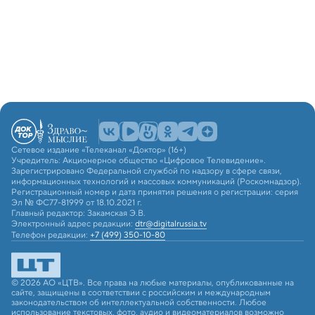
Сетевое издание «Телеканал «Доктор» (16+)
Учредитель: Акционерное общество «Цифровое Телевидение».
Зарегистрировано Федеральной службой по надзору в сфере связи,
информационных технологий и массовых коммуникаций (Роскомнадзор).
Регистрационный номер и дата принятия решения о регистрации: серия
Эл № ФС77-81999 от 18.10.2021 г.
Главный редактор: Закамская Э.В.
Электронный адрес редакции:
dtr@digitalrussia.tv
Телефон редакции:
+7 (499) 350-10-80
© 2026 АО «ЦТВ». Все права на любые материалы, опубликованные на
сайте, защищены в соответствии с российским и международным
законодательством об интеллектуальной собственности. Любое
использование текстовых, фото, аудио и видеоматериалов возможно