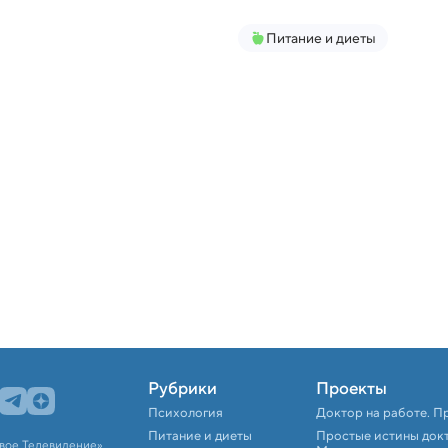
Питание и диеты
Рубрики
Проекты
Психология
Доктор на работе. П
Питание и диеты
Простые истины док
вое Телевидение».