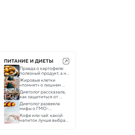
ПИТАНИЕ И ДИЕТЫ
Правда о картофеле: 
полезный продукт, а не 
виновник ожирения
Жировые клетки 
«помнят» о лишнем 
весе в прошлом — вот 
Диетолог рассказала, 
откуда берется 
как защититься от 
«эффект йо-йо»
«синдрома 
Диетолог развеяла 
мегаполиса»
мифы о ГМО-
продуктах
Кофе или чай: какой 
напиток лучше выбрать 
утром