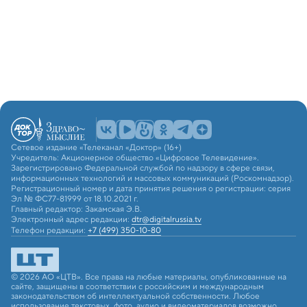
Сетевое издание «Телеканал «Доктор» (16+)
Учредитель: Акционерное общество «Цифровое Телевидение».
Зарегистрировано Федеральной службой по надзору в сфере связи,
информационных технологий и массовых коммуникаций (Роскомнадзор).
Регистрационный номер и дата принятия решения о регистрации: серия
Эл № ФС77-81999 от 18.10.2021 г.
Главный редактор: Закамская Э.В.
Электронный адрес редакции:
dtr@digitalrussia.tv
Телефон редакции:
+7 (499) 350-10-80
© 2026 АО «ЦТВ». Все права на любые материалы, опубликованные на
сайте, защищены в соответствии с российским и международным
законодательством об интеллектуальной собственности. Любое
использование текстовых, фото, аудио и видеоматериалов возможно