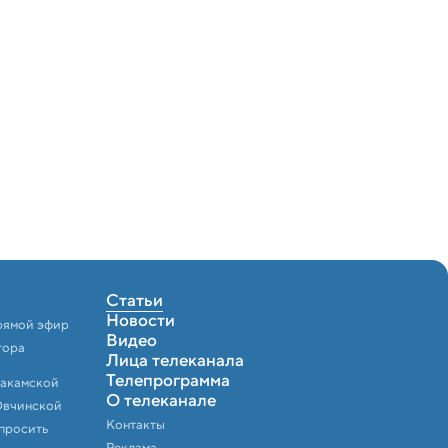
Статьи
Новости
рямой эфир
Видео
тора
Лица телеканала
Телепрограмма
Закамской
О телеканале
Овчинской
Контакты
спросить
Реклама