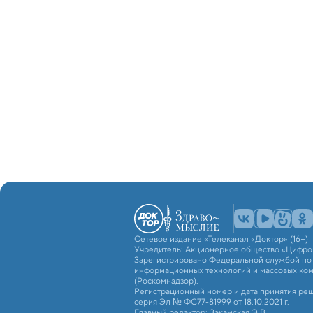
Сетевое издание «Телеканал «Доктор» (16+)
Учредитель: Акционерное общество «Цифро
Зарегистрировано Федеральной службой по н
информационных технологий и массовых ко
(Роскомнадзор).
Регистрационный номер и дата принятия реш
серия Эл № ФС77-81999 от 18.10.2021 г.
Главный редактор: Закамская Э.В.