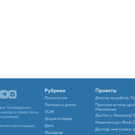
Рубрики
Проекты
Психология
Доктор на работе. П
Питание и диеты
Простые истины док
вое Телевидение».
Мясникова
ЗОЖ
адзору в сфере связи,
ДокТок с Эвелиной 
ммуникаций
Энциклопедия
Ищем выход с Яной 
Дети
ения о регистрации:
Доктор, мне только 
Женщины