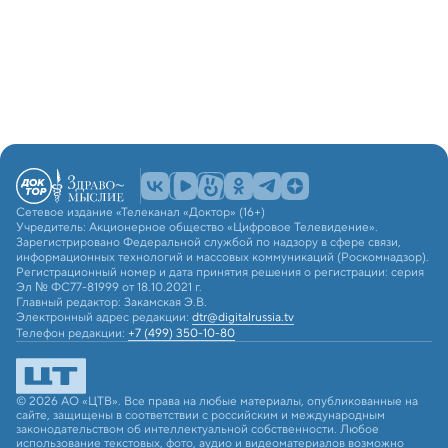
Сетевое издание «Телеканал «Доктор» (16+)
Учредитель: Акционерное общество «Цифровое Телевидение».
Зарегистрировано Федеральной службой по надзору в сфере связи,
информационных технологий и массовых коммуникаций (Роскомнадзор).
Регистрационный номер и дата принятия решения о регистрации: серия
Эл № ФС77-81999 от 18.10.2021 г.
Главный редактор: Закамская Э.В.
Электронный адрес редакции:
dtr@digitalrussia.tv
Телефон редакции:
+7 (499) 350-10-80
© 2026 АО «ЦТВ». Все права на любые материалы, опубликованные на
сайте, защищены в соответствии с российским и международным
законодательством об интеллектуальной собственности. Любое
использование текстовых, фото, аудио и видеоматериалов возможно