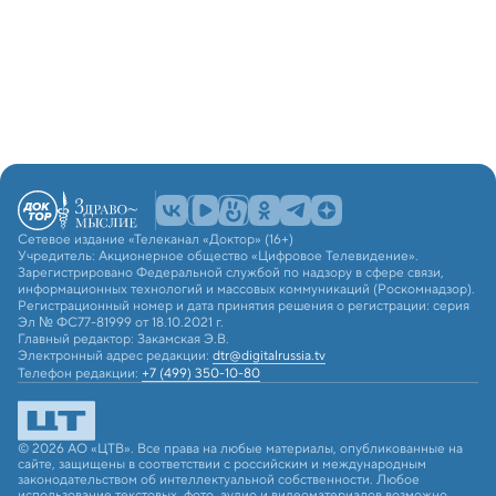
Сетевое издание «Телеканал «Доктор» (16+)
Учредитель: Акционерное общество «Цифровое Телевидение».
Зарегистрировано Федеральной службой по надзору в сфере связи,
информационных технологий и массовых коммуникаций (Роскомнадзор).
Регистрационный номер и дата принятия решения о регистрации: серия
Эл № ФС77-81999 от 18.10.2021 г.
Главный редактор: Закамская Э.В.
Электронный адрес редакции:
dtr@digitalrussia.tv
Телефон редакции:
+7 (499) 350-10-80
© 2026 АО «ЦТВ». Все права на любые материалы, опубликованные на
сайте, защищены в соответствии с российским и международным
законодательством об интеллектуальной собственности. Любое
использование текстовых, фото, аудио и видеоматериалов возможно