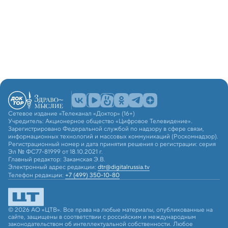
Сетевое издание «Телеканал «Доктор» (16+)
Учредитель: Акционерное общество «Цифровое Телевидение».
Зарегистрировано Федеральной службой по надзору в сфере связи,
информационных технологий и массовых коммуникаций (Роскомнадзор).
Регистрационный номер и дата принятия решения о регистрации: серия
Эл № ФС77-81999 от 18.10.2021 г.
Главный редактор: Закамская Э.В.
Электронный адрес редакции:
dtr@digitalrussia.tv
Телефон редакции:
+7 (499) 350-10-80
© 2026 АО «ЦТВ». Все права на любые материалы, опубликованные на
сайте, защищены в соответствии с российским и международным
законодательством об интеллектуальной собственности. Любое