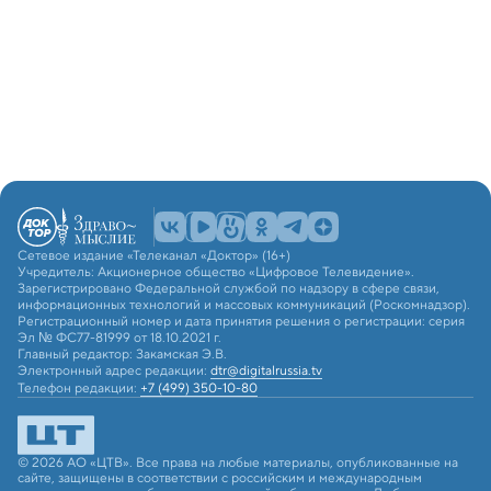
Сетевое издание «Телеканал «Доктор» (16+)
Учредитель: Акционерное общество «Цифровое Телевидение».
Зарегистрировано Федеральной службой по надзору в сфере связи,
информационных технологий и массовых коммуникаций (Роскомнадзор).
Регистрационный номер и дата принятия решения о регистрации: серия
Эл № ФС77-81999 от 18.10.2021 г.
Главный редактор: Закамская Э.В.
Электронный адрес редакции:
dtr@digitalrussia.tv
Телефон редакции:
+7 (499) 350-10-80
© 2026 АО «ЦТВ». Все права на любые материалы, опубликованные на
сайте, защищены в соответствии с российским и международным