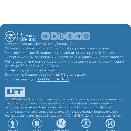
Сетевое издание «Телеканал «Доктор» (16+)
Учредитель: Акционерное общество «Цифровое Телевидение».
Зарегистрировано Федеральной службой по надзору в сфере связи,
информационных технологий и массовых коммуникаций (Роскомнадзор).
Регистрационный номер и дата принятия решения о регистрации: серия
Эл № ФС77-81999 от 18.10.2021 г.
Главный редактор: Закамская Э.В.
Электронный адрес редакции:
dtr@digitalrussia.tv
Телефон редакции:
+7 (499) 350-10-80
© 2026 АО «ЦТВ». Все права на любые материалы, опубликованные на
сайте, защищены в соответствии с российским и международным
законодательством об интеллектуальной собственности. Любое
использование текстовых, фото, аудио и видеоматериалов возможно
только с согласия правообладателя (АО «ЦТВ»). Для лиц старше 16 лет.