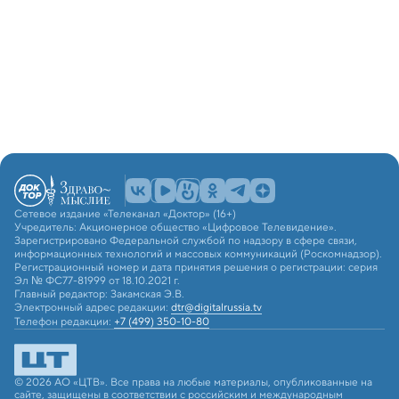
Сетевое издание «Телеканал «Доктор» (16+)
Учредитель: Акционерное общество «Цифровое Телевидение».
Зарегистрировано Федеральной службой по надзору в сфере связи,
информационных технологий и массовых коммуникаций (Роскомнадзор).
Регистрационный номер и дата принятия решения о регистрации: серия
Эл № ФС77-81999 от 18.10.2021 г.
Главный редактор: Закамская Э.В.
Электронный адрес редакции:
dtr@digitalrussia.tv
Телефон редакции:
+7 (499) 350-10-80
© 2026 АО «ЦТВ». Все права на любые материалы, опубликованные на
сайте, защищены в соответствии с российским и международным