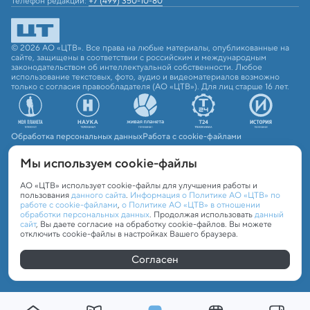
Телефон редакции:
+7 (499) 350-10-80
© 2026 АО «ЦТВ». Все права на любые материалы, опубликованные на
сайте, защищены в соответствии с российским и международным
законодательством об интеллектуальной собственности. Любое
использование текстовых, фото, аудио и видеоматериалов возможно
только с согласия правообладателя (АО «ЦТВ»). Для лиц старше 16 лет.
Обработка персональных данных
Работа с cookie-файлами
Мы используем сookie-файлы
АО «ЦТВ» использует cookie-файлы для улучшения работы и
пользования
данного сайта
.
Информация о Политике АО «ЦТВ» по
работе с cookie-файлами
,
о Политике АО «ЦТВ» в отношении
обработки персональных данных
. Продолжая использовать
данный
сайт
, Вы даете согласие на обработку cookie-файлов. Вы можете
отключить cookie-файлы в настройках Вашего браузера.
Согласен