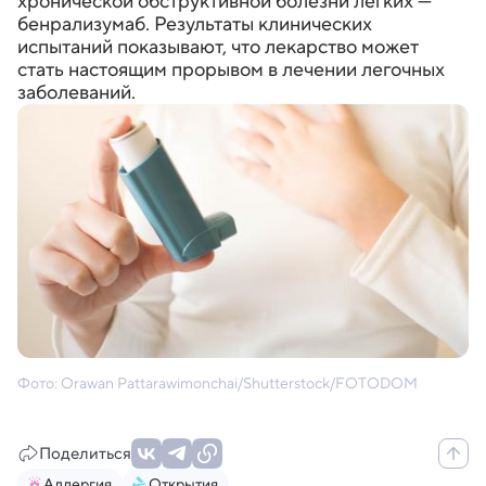
хронической обструктивной болезни легких —
бенрализумаб. Результаты клинических
испытаний показывают, что лекарство может
стать настоящим прорывом в лечении легочных
заболеваний.
Фото: Orawan Pattarawimonchai/Shutterstock/FOTODOM
Поделиться
Аллергия
Открытия