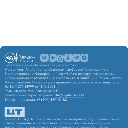
Сетевое издание «Телеканал «Доктор» (16+)
Учредитель: Акционерное общество «Цифровое Телевидение».
Зарегистрировано Федеральной службой по надзору в сфере связи,
информационных технологий и массовых коммуникаций (Роскомнадзор).
Регистрационный номер и дата принятия решения о регистрации: серия
Эл № ФС77-81999 от 18.10.2021 г.
Главный редактор: Закамская Э.В.
Электронный адрес редакции:
dtr@digitalrussia.tv
Телефон редакции:
+7 (499) 350-10-80
© 2026 АО «ЦТВ». Все права на любые материалы, опубликованные на
сайте, защищены в соответствии с российским и международным
законодательством об интеллектуальной собственности. Любое