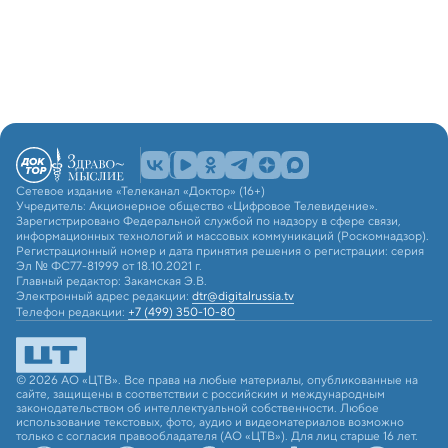
Сетевое издание «Телеканал «Доктор» (16+)
Учредитель: Акционерное общество «Цифровое Телевидение».
Зарегистрировано Федеральной службой по надзору в сфере связи,
информационных технологий и массовых коммуникаций (Роскомнадзор).
Регистрационный номер и дата принятия решения о регистрации: серия
Эл № ФС77-81999 от 18.10.2021 г.
Главный редактор: Закамская Э.В.
Электронный адрес редакции:
dtr@digitalrussia.tv
Телефон редакции:
+7 (499) 350-10-80
© 2026 АО «ЦТВ». Все права на любые материалы, опубликованные на
сайте, защищены в соответствии с российским и международным
законодательством об интеллектуальной собственности. Любое
использование текстовых, фото, аудио и видеоматериалов возможно
только с согласия правообладателя (АО «ЦТВ»). Для лиц старше 16 лет.