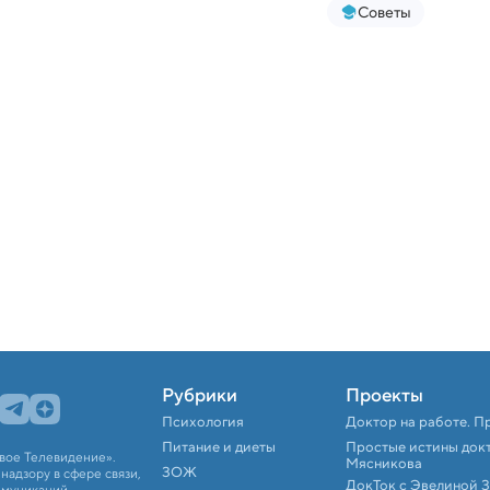
Советы
Рубрики
Проекты
Психология
Доктор на работе. П
Питание и диеты
Простые истины док
вое Телевидение».
Мясникова
ЗОЖ
адзору в сфере связи,
ДокТок с Эвелиной 
ммуникаций