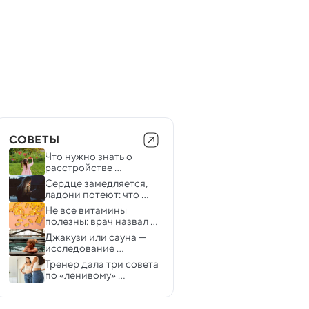
СОВЕТЫ
Что нужно знать о 
расстройстве 
аутистического 
Сердце замедляется, 
спектра
ладони потеют: что 
делают с нами соцсети
Не все витамины 
полезны: врач назвал 
добавку, которую не 
Джакузи или сауна — 
стоит принимать
исследование 
выяснило, что 
Тренер дала три совета 
полезнее
по «ленивому» 
похудению