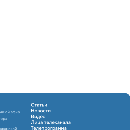
Статьи
Новости
рямой эфир
Видео
тора
Лица телеканала
Телепрограмма
Закамской