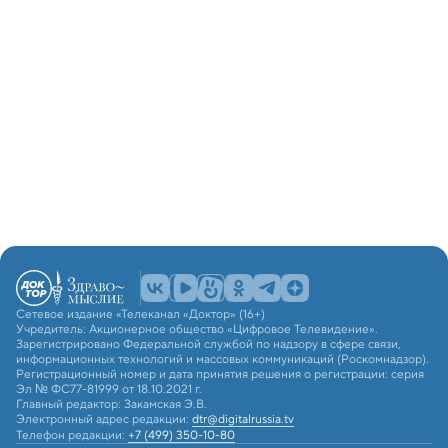
Сетевое издание «Телеканал «Доктор» (16+)
Учредитель: Акционерное общество «Цифровое Телевидение».
Зарегистрировано Федеральной службой по надзору в сфере связи,
информационных технологий и массовых коммуникаций (Роскомнадзор).
Регистрационный номер и дата принятия решения о регистрации: серия
Эл № ФС77-81999 от 18.10.2021 г.
Главный редактор: Закамская Э.В.
Электронный адрес редакции:
dtr@digitalrussia.tv
Телефон редакции:
+7 (499) 350-10-80