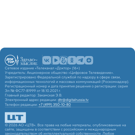
Сетевое издание «Телеканал «Доктор» (16+)
Учредитель: Акционерное общество «Цифровое Телевидение».
Зарегистрировано Федеральной службой по надзору в сфере связи,
информационных технологий и массовых коммуникаций (Роскомнадзор).
Регистрационный номер и дата принятия решения о регистрации: серия
Эл № ФС77-81999 от 18.10.2021 г.
Главный редактор: Закамская Э.В.
Электронный адрес редакции:
dtr@digitalrussia.tv
Телефон редакции:
+7 (499) 350-10-80
© 2026 АО «ЦТВ». Все права на любые материалы, опубликованные на
сайте, защищены в соответствии с российским и международным
законодательством об интеллектуальной собственности. Любое