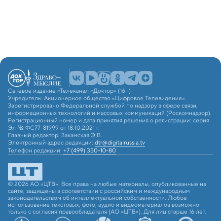
Сетевое издание «Телеканал «Доктор» (16+)
Учредитель: Акционерное общество «Цифровое Телевидение».
Зарегистрировано Федеральной службой по надзору в сфере связи,
информационных технологий и массовых коммуникаций (Роскомнадзор).
Регистрационный номер и дата принятия решения о регистрации: серия
Эл № ФС77-81999 от 18.10.2021 г.
Главный редактор: Закамская Э.В.
Электронный адрес редакции:
dtr@digitalrussia.tv
Телефон редакции:
+7 (499) 350-10-80
© 2026 АО «ЦТВ». Все права на любые материалы, опубликованные на
сайте, защищены в соответствии с российским и международным
законодательством об интеллектуальной собственности. Любое
использование текстовых, фото, аудио и видеоматериалов возможно
только с согласия правообладателя (АО «ЦТВ»). Для лиц старше 16 лет.