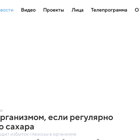
вости
Видео
Проекты
Лица
Телепрограмма
О
ты
организмом, если регулярно
о сахара
одит избыток глюкозы в организме