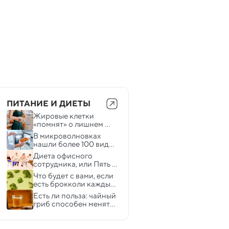
ПИТАНИЕ И ДИЕТЫ
Жировые клетки 
«помнят» о лишнем 
весе в прошлом — вот 
В микроволновках 
откуда берется 
нашли более 100 видов 
«эффект йо-йо»
болезнетворных 
Диета офисного 
бактерий
сотрудника, или Пять 
секретов питания, 
Что будет с вами, если 
которые мало кто 
есть брокколи каждый 
знает 
день
Есть ли польза: чайный 
гриб способен менять 
метаболизм