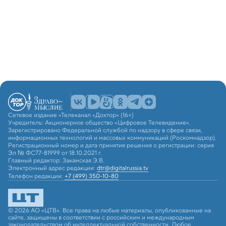
Сетевое издание «Телеканал «Доктор» (16+)
Учредитель: Акционерное общество «Цифровое Телевидение».
Зарегистрировано Федеральной службой по надзору в сфере связи,
информационных технологий и массовых коммуникаций (Роскомнадзор).
Регистрационный номер и дата принятия решения о регистрации: серия
Эл № ФС77-81999 от 18.10.2021 г.
Главный редактор: Закамская Э.В.
Электронный адрес редакции:
dtr@digitalrussia.tv
Телефон редакции:
+7 (499) 350-10-80
© 2026 АО «ЦТВ». Все права на любые материалы, опубликованные на
сайте, защищены в соответствии с российским и международным
законодательством об интеллектуальной собственности. Любое