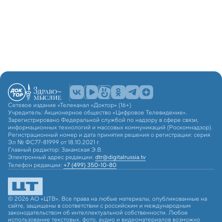
Сетевое издание «Телеканал «Доктор» (16+)
Учредитель: Акционерное общество «Цифровое Телевидение».
Зарегистрировано Федеральной службой по надзору в сфере связи,
информационных технологий и массовых коммуникаций (Роскомнадзор).
Регистрационный номер и дата принятия решения о регистрации: серия
Эл № ФС77-81999 от 18.10.2021 г.
Главный редактор: Закамская Э.В.
Электронный адрес редакции:
dtr@digitalrussia.tv
Телефон редакции:
+7 (499) 350-10-80
© 2026 АО «ЦТВ». Все права на любые материалы, опубликованные на
сайте, защищены в соответствии с российским и международным
законодательством об интеллектуальной собственности. Любое
использование текстовых, фото, аудио и видеоматериалов возможно