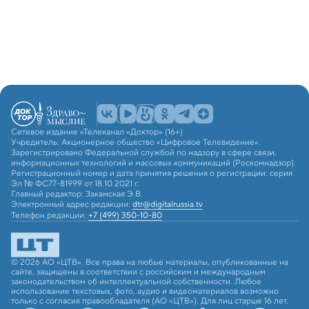
Сетевое издание «Телеканал «Доктор» (16+)
Учредитель: Акционерное общество «Цифровое Телевидение».
Зарегистрировано Федеральной службой по надзору в сфере связи,
информационных технологий и массовых коммуникаций (Роскомнадзор).
Регистрационный номер и дата принятия решения о регистрации: серия
Эл № ФС77-81999 от 18.10.2021 г.
Главный редактор: Закамская Э.В.
Электронный адрес редакции:
dtr@digitalrussia.tv
Телефон редакции:
+7 (499) 350-10-80
© 2026 АО «ЦТВ». Все права на любые материалы, опубликованные на
сайте, защищены в соответствии с российским и международным
законодательством об интеллектуальной собственности. Любое
использование текстовых, фото, аудио и видеоматериалов возможно
только с согласия правообладателя (АО «ЦТВ»). Для лиц старше 16 лет.