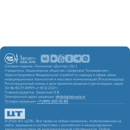
Сетевое издание «Телеканал «Доктор» (16+)
Учредитель: Акционерное общество «Цифровое Телевидение».
Зарегистрировано Федеральной службой по надзору в сфере связи,
информационных технологий и массовых коммуникаций (Роскомнадзор).
Регистрационный номер и дата принятия решения о регистрации: серия
Эл № ФС77-81999 от 18.10.2021 г.
Главный редактор: Закамская Э.В.
Электронный адрес редакции:
dtr@digitalrussia.tv
Телефон редакции:
+7 (499) 350-10-80
© 2026 АО «ЦТВ». Все права на любые материалы, опубликованные на
сайте, защищены в соответствии с российским и международным
законодательством об интеллектуальной собственности. Любое