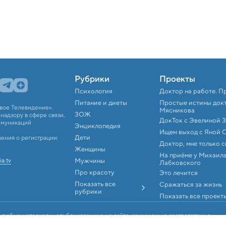
Рубрики
Проекты
Психология
Доктор на работе. П
Питание и диеты
Простые истины док
вое Телевидение».
Мясникова
ЗОЖ
адзору в сфере связи,
ДокТок с Эвелиной 
ммуникаций
Энциклопедия
Ищем выход с Яной 
Дети
ения о регистрации:
Доктор, мне только 
Женщины
На приёме у Михаил
ia.tv
Мужчины
Лабковского
Про красоту
Это лечится
Показать все
Сражаться за жизнь
рубрики
Показать все проект
 любые материалы, опубликованные на сайте, защищены в соответствии с
аконодательством об интеллектуальной собственности. Любое