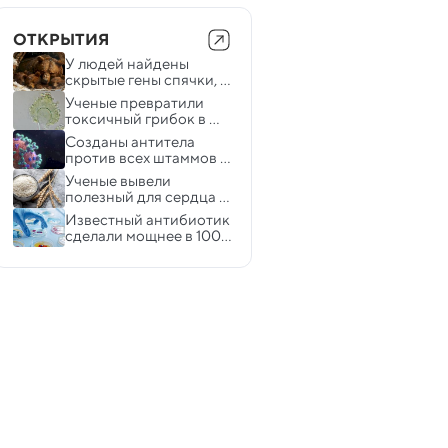
ОТКРЫТИЯ
У людей найдены 
скрытые гены спячки, 
которые могут лечить 
Ученые превратили 
болезни
токсичный грибок в 
противораковое 
Созданы антитела 
лекарство
против всех штаммов 
COVID
Ученые вывели 
полезный для сердца 
сорт риса
Известный антибиотик 
сделали мощнее в 100 
раз