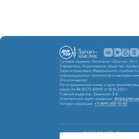
Сетевое издание «Телеканал «Доктор» (16+)
Учредитель: Акционерное общество «Цифро
Зарегистрировано Федеральной службой по н
информационных технологий и массовых ко
(Роскомнадзор).
Регистрационный номер и дата принятия реш
серия Эл № ФС77-81999 от 18.10.2021 г.
Главный редактор: Закамская Э.В.
Электронный адрес редакции:
dtr@digitalruss
Телефон редакции:
+7 (499) 350-10-80
© 2026 АО «ЦТВ». Все права на
российским и международным з