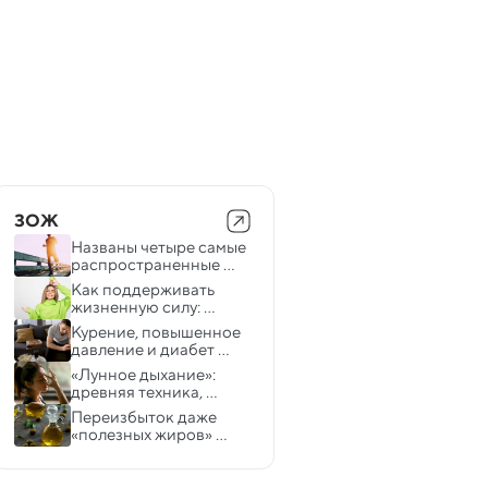
ЗОЖ
Названы четыре самые 
распространенные 
ошибки во время 
Как поддерживать 
кардиотренировок
жизненную силу: 
простые привычки для 
Курение, повышенное 
долголетия и 
давление и диабет 
постоянной энергии
вызывают явные 
«Лунное дыхание»: 
изменения в мозге
древняя техника, 
которая помогает 
Переизбыток даже 
заснуть
«полезных жиров» 
может привести к 
проблемам — ученые