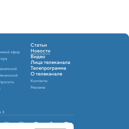
Статьи
Новости
рямой эфир
Видео
тора
Лица телеканала
Телепрограмма
Закамской
О телеканале
Овчинской
Контакты
спросить
Реклама
а
ы