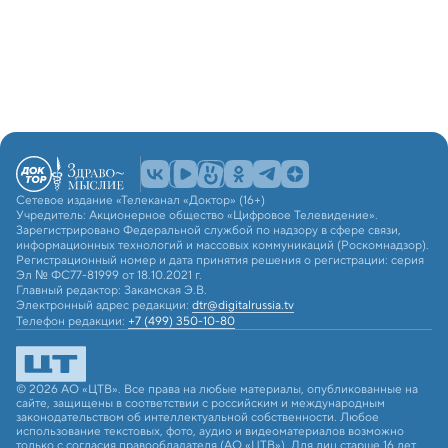
Сетевое издание «Телеканал «Доктор» (16+)
Учредитель: Акционерное общество «Цифровое Телевидение».
Зарегистрировано Федеральной службой по надзору в сфере связи,
информационных технологий и массовых коммуникаций (Роскомнадзор).
Регистрационный номер и дата принятия решения о регистрации: серия
Эл № ФС77-81999 от 18.10.2021 г.
Главный редактор: Закамская Э.В.
Электронный адрес редакции:
dtr@digitalrussia.tv
Телефон редакции:
+7 (499) 350-10-80
© 2026 АО «ЦТВ». Все права на любые материалы, опубликованные на
сайте, защищены в соответствии с российским и международным
законодательством об интеллектуальной собственности. Любое
использование текстовых, фото, аудио и видеоматериалов возможно
только с согласия правообладателя (АО «ЦТВ»). Для лиц старше 16 лет.