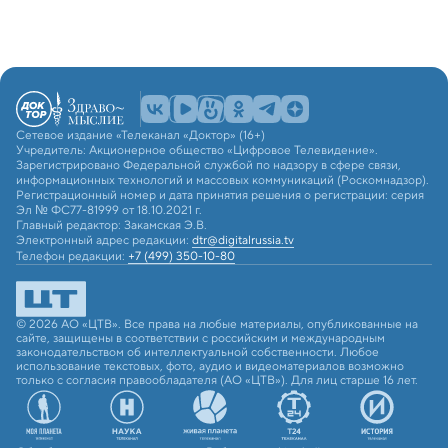
Сетевое издание «Телеканал «Доктор» (16+)
Учредитель: Акционерное общество «Цифровое Телевидение».
Зарегистрировано Федеральной службой по надзору в сфере связи,
информационных технологий и массовых коммуникаций (Роскомнадзор).
Регистрационный номер и дата принятия решения о регистрации: серия
Эл № ФС77-81999 от 18.10.2021 г.
Главный редактор: Закамская Э.В.
Электронный адрес редакции:
dtr@digitalrussia.tv
Телефон редакции:
+7 (499) 350-10-80
© 2026 АО «ЦТВ». Все права на любые материалы, опубликованные на
сайте, защищены в соответствии с российским и международным
законодательством об интеллектуальной собственности. Любое
использование текстовых, фото, аудио и видеоматериалов возможно
только с согласия правообладателя (АО «ЦТВ»). Для лиц старше 16 лет.