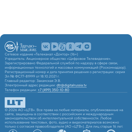
Сетевое издание «Телеканал «Доктор» (16+)
Учредитель: Акционерное общество «Цифровое Телевидение».
Зарегистрировано Федеральной службой по надзору в сфере связи,
информационных технологий и массовых коммуникаций (Роскомнадзор).
Регистрационный номер и дата принятия решения о регистрации: серия
Эл № ФС77-81999 от 18.10.2021 г.
Главный редактор: Закамская Э.В.
Электронный адрес редакции:
dtr@digitalrussia.tv
Телефон редакции:
+7 (499) 350-10-80
© 2026 АО «ЦТВ». Все права на любые материалы, опубликованные на
сайте, защищены в соответствии с российским и международным
законодательством об интеллектуальной собственности. Любое
использование текстовых, фото, аудио и видеоматериалов возможно
только с согласия правообладателя (АО «ЦТВ»). Для лиц старше 16 лет.