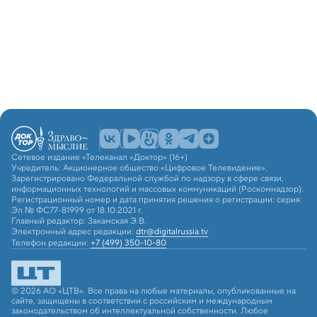
Сетевое издание «Телеканал «Доктор» (16+)
Учредитель: Акционерное общество «Цифровое Телевидение».
Зарегистрировано Федеральной службой по надзору в сфере связи,
информационных технологий и массовых коммуникаций (Роскомнадзор).
Регистрационный номер и дата принятия решения о регистрации: серия
Эл № ФС77-81999 от 18.10.2021 г.
Главный редактор: Закамская Э.В.
Электронный адрес редакции:
dtr@digitalrussia.tv
Телефон редакции:
+7 (499) 350-10-80
© 2026 АО «ЦТВ». Все права на любые материалы, опубликованные на
сайте, защищены в соответствии с российским и международным
законодательством об интеллектуальной собственности. Любое