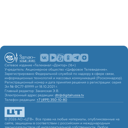
Сетевое издание «Телеканал «Доктор» (16+)
Учредитель: Акционерное общество «Цифровое Телевидение».
Зарегистрировано Федеральной службой по надзору в сфере связи,
информационных технологий и массовых коммуникаций (Роскомнадзор).
Регистрационный номер и дата принятия решения о регистрации: серия
Эл № ФС77-81999 от 18.10.2021 г.
Главный редактор: Закамская Э.В.
Электронный адрес редакции:
dtr@digitalrussia.tv
Телефон редакции:
+7 (499) 350-10-80
© 2026 АО «ЦТВ». Все права на любые материалы, опубликованные на
сайте, защищены в соответствии с российским и международным
законодательством об интеллектуальной собственности. Любое