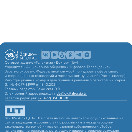
Сетевое издание «Телеканал «Доктор» (16+)
Учредитель: Акционерное общество «Цифровое Телевидение».
Зарегистрировано Федеральной службой по надзору в сфере связи,
информационных технологий и массовых коммуникаций (Роскомнадзор).
Регистрационный номер и дата принятия решения о регистрации: серия
Эл № ФС77-81999 от 18.10.2021 г.
Главный редактор: Закамская Э.В.
Электронный адрес редакции:
dtr@digitalrussia.tv
Телефон редакции:
+7 (499) 350-10-80
© 2026 АО «ЦТВ». Все права на любые материалы, опубликованные на
сайте, защищены в соответствии с российским и международным
законодательством об интеллектуальной собственности. Любое
использование текстовых, фото, аудио и видеоматериалов возможно