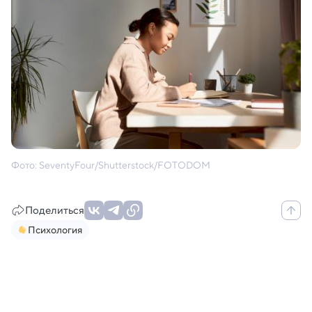
Фото: SeventyFour/Shutterstock/FOTODOM
Поделиться
Психология