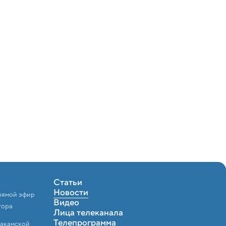
Статьи
Новости
рямой эфир
Видео
тора
Лица телеканала
Телепрограмма
Закамской