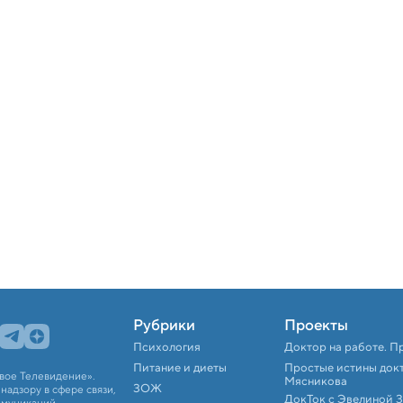
Рубрики
Проекты
Психология
Доктор на работе. П
Питание и диеты
Простые истины док
вое Телевидение».
Мясникова
ЗОЖ
адзору в сфере связи,
ДокТок с Эвелиной 
ммуникаций