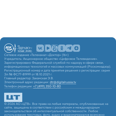
Сетевое издание «Телеканал «Доктор» (16+)
Учредитель: Акционерное общество «Цифровое Телевидение».
Зарегистрировано Федеральной службой по надзору в сфере связи,
информационных технологий и массовых коммуникаций (Роскомнадзор).
Регистрационный номер и дата принятия решения о регистрации: серия
Эл № ФС77-81999 от 18.10.2021 г.
Главный редактор: Закамская Э.В.
Электронный адрес редакции:
dtr@digitalrussia.tv
Телефон редакции:
+7 (499) 350-10-80
© 2026 АО «ЦТВ». Все права на любые материалы, опубликованные на
сайте, защищены в соответствии с российским и международным
законодательством об интеллектуальной собственности. Любое
использование текстовых, фото, аудио и видеоматериалов возможно