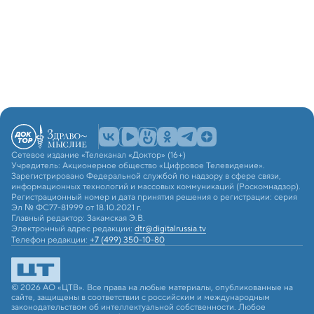
Сетевое издание «Телеканал «Доктор» (16+)
Учредитель: Акционерное общество «Цифровое Телевидение».
Зарегистрировано Федеральной службой по надзору в сфере связи,
информационных технологий и массовых коммуникаций (Роскомнадзор).
Регистрационный номер и дата принятия решения о регистрации: серия
Эл № ФС77-81999 от 18.10.2021 г.
Главный редактор: Закамская Э.В.
Электронный адрес редакции:
dtr@digitalrussia.tv
Телефон редакции:
+7 (499) 350-10-80
© 2026 АО «ЦТВ». Все права на любые материалы, опубликованные на
сайте, защищены в соответствии с российским и международным
законодательством об интеллектуальной собственности. Любое