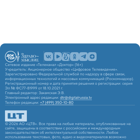
Сетевое издание «Телеканал «Доктор» (16+)
Учредитель: Акционерное общество «Цифровое Телевидение».
Зарегистрировано Федеральной службой по надзору в сфере связи,
информационных технологий и массовых коммуникаций (Роскомнадзор).
Регистрационный номер и дата принятия решения о регистрации: серия
Эл № ФС77-81999 от 18.10.2021 г.
Главный редактор: Закамская Э.В.
Электронный адрес редакции:
dtr@digitalrussia.tv
Телефон редакции:
+7 (499) 350-10-80
© 2026 АО «ЦТВ». Все права на любые материалы, опубликованные на
сайте, защищены в соответствии с российским и международным
законодательством об интеллектуальной собственности. Любое
использование текстовых, фото, аудио и видеоматериалов возможно