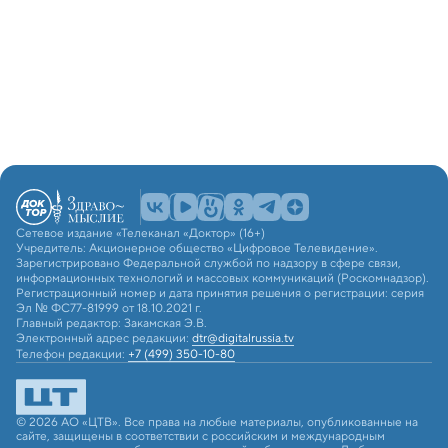
Сетевое издание «Телеканал «Доктор» (16+)
Учредитель: Акционерное общество «Цифровое Телевидение».
Зарегистрировано Федеральной службой по надзору в сфере связи,
информационных технологий и массовых коммуникаций (Роскомнадзор).
Регистрационный номер и дата принятия решения о регистрации: серия
Эл № ФС77-81999 от 18.10.2021 г.
Главный редактор: Закамская Э.В.
Электронный адрес редакции:
dtr@digitalrussia.tv
Телефон редакции:
+7 (499) 350-10-80
© 2026 АО «ЦТВ». Все права на любые материалы, опубликованные на
сайте, защищены в соответствии с российским и международным