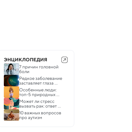
ЭНЦИКЛОПЕДИЯ
7 причин головной 
боли 
Редкое заболевание 
заставляет глаза 
сверкать, как 
Особенные люди: 
новогодняя елка
топ-5 природных 
феноменов
Может ли стресс 
вызвать рак: ответ 
онколога
10 важных вопросов 
про аутизм 