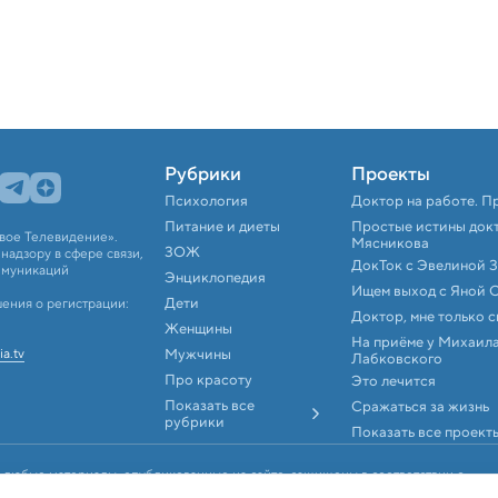
Рубрики
Проекты
Психология
Доктор на работе. П
Питание и диеты
Простые истины док
вое Телевидение».
Мясникова
ЗОЖ
адзору в сфере связи,
ДокТок с Эвелиной 
ммуникаций
Энциклопедия
Ищем выход с Яной 
Дети
ения о регистрации:
Доктор, мне только 
Женщины
На приёме у Михаил
ia.tv
Мужчины
Лабковского
Про красоту
Это лечится
Показать все
Сражаться за жизнь
рубрики
Показать все проект
 любые материалы, опубликованные на сайте, защищены в соответствии с
аконодательством об интеллектуальной собственности. Любое