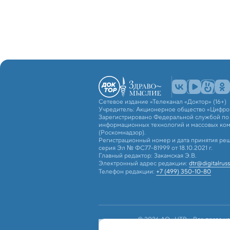
Сетевое издание «Телеканал «Доктор» (16+)
Учредитель: Акционерное общество «Цифро
Зарегистрировано Федеральной службой по н
информационных технологий и массовых ко
(Роскомнадзор).
Регистрационный номер и дата принятия реш
серия Эл № ФС77-81999 от 18.10.2021 г.
Главный редактор: Закамская Э.В.
Электронный адрес редакции:
dtr@digitalruss
Телефон редакции:
+7 (499) 350-10-80
© 2026 АО «ЦТВ». Все права на
российским и международным з