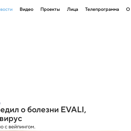
вости
Видео
Проекты
Лица
Телепрограмма
О
я
дил о болезни EVALI,
авирус
о с вейпингом.