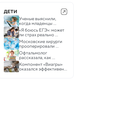
ДЕТИ
Ученые выяснили, 
когда младенцы 
начинают 
«Я боюсь ЕГЭ»: может 
распознавать музыку
ли страх реально 
притупить активность 
Московские хирурги 
мозга в ответственный 
прооперировали 
момент?
мальчика с 12 пальцами 
Офтальмолог 
на руках
рассказала, как 
сохранить зрение 
Компонент «Виагры» 
ребенка в школе
оказался эффективен в 
борьбе со смертельной 
детской болезнью