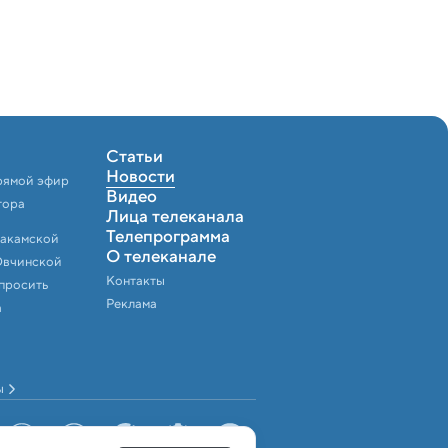
Статьи
Новости
рямой эфир
Видео
тора
Лица телеканала
Телепрограмма
Закамской
О телеканале
Овчинской
Контакты
спросить
Реклама
а
ы