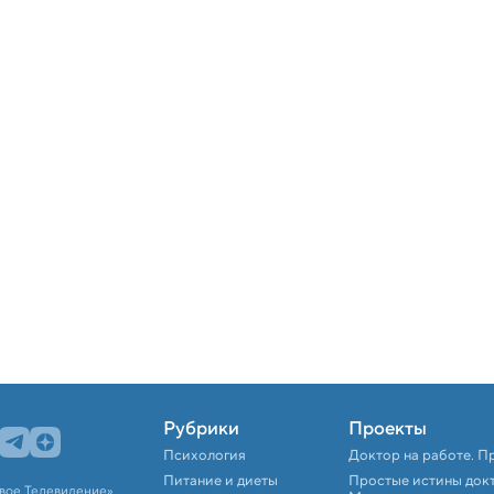
Рубрики
Проекты
Психология
Доктор на работе. П
Питание и диеты
Простые истины док
вое Телевидение».