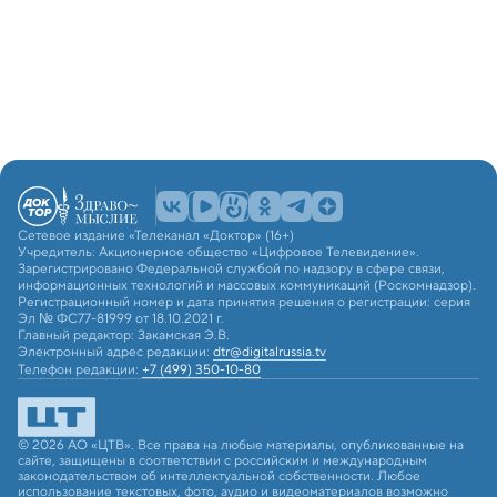
Сетевое издание «Телеканал «Доктор» (16+)
Учредитель: Акционерное общество «Цифровое Телевидение».
Зарегистрировано Федеральной службой по надзору в сфере связи,
информационных технологий и массовых коммуникаций (Роскомнадзор).
Регистрационный номер и дата принятия решения о регистрации: серия
Эл № ФС77-81999 от 18.10.2021 г.
Главный редактор: Закамская Э.В.
Электронный адрес редакции:
dtr@digitalrussia.tv
Телефон редакции:
+7 (499) 350-10-80
© 2026 АО «ЦТВ». Все права на любые материалы, опубликованные на
сайте, защищены в соответствии с российским и международным
законодательством об интеллектуальной собственности. Любое
использование текстовых, фото, аудио и видеоматериалов возможно