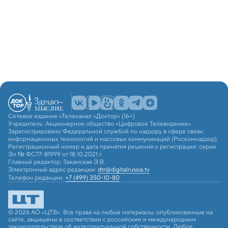
Сетевое издание «Телеканал «Доктор» (16+)
Учредитель: Акционерное общество «Цифровое Телевидение».
Зарегистрировано Федеральной службой по надзору в сфере связи,
информационных технологий и массовых коммуникаций (Роскомнадзор).
Регистрационный номер и дата принятия решения о регистрации: серия
Эл № ФС77-81999 от 18.10.2021 г.
Главный редактор: Закамская Э.В.
Электронный адрес редакции:
dtr@digitalrussia.tv
Телефон редакции:
+7 (499) 350-10-80
© 2026 АО «ЦТВ». Все права на любые материалы, опубликованные на
сайте, защищены в соответствии с российским и международным
законодательством об интеллектуальной собственности. Любое