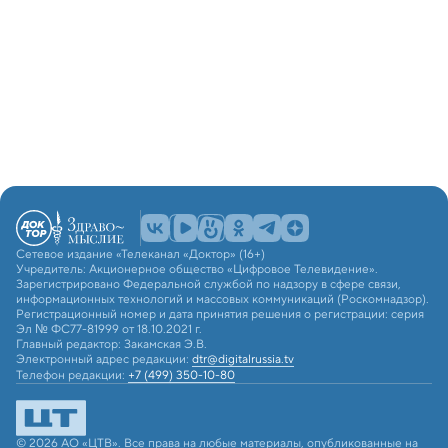
Сетевое издание «Телеканал «Доктор» (16+)
Учредитель: Акционерное общество «Цифровое Телевидение».
Зарегистрировано Федеральной службой по надзору в сфере связи,
информационных технологий и массовых коммуникаций (Роскомнадзор).
Регистрационный номер и дата принятия решения о регистрации: серия
Эл № ФС77-81999 от 18.10.2021 г.
Главный редактор: Закамская Э.В.
Электронный адрес редакции:
dtr@digitalrussia.tv
Телефон редакции:
+7 (499) 350-10-80
© 2026 АО «ЦТВ». Все права на любые материалы, опубликованные на