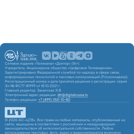
Сетевое издание «Телеканал «Доктор» (16+)
Учредитель: Акционерное общество «Цифровое Телевидение».
Зарегистрировано Федеральной службой по надзору в сфере связи,
информационных технологий и массовых коммуникаций (Роскомнадзор).
Регистрационный номер и дата принятия решения о регистрации: серия
Эл № ФС77-81999 от 18.10.2021 г.
Главный редактор: Закамская Э.В.
Электронный адрес редакции:
dtr@digitalrussia.tv
Телефон редакции:
+7 (499) 350-10-80
© 2026 АО «ЦТВ». Все права на любые материалы, опубликованные на
сайте, защищены в соответствии с российским и международным
законодательством об интеллектуальной собственности. Любое
использование текстовых, фото, аудио и видеоматериалов возможно