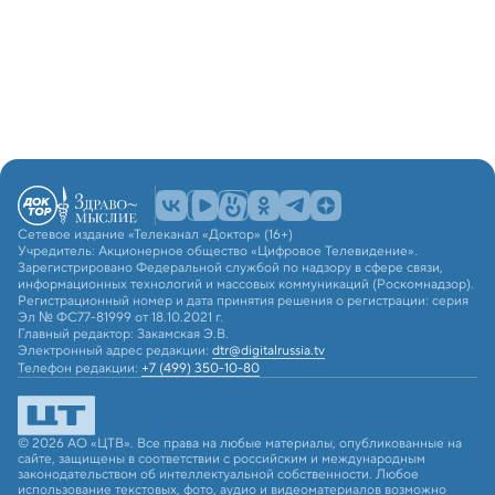
Сетевое издание «Телеканал «Доктор» (16+)
Учредитель: Акционерное общество «Цифровое Телевидение».
Зарегистрировано Федеральной службой по надзору в сфере связи,
информационных технологий и массовых коммуникаций (Роскомнадзор).
Регистрационный номер и дата принятия решения о регистрации: серия
Эл № ФС77-81999 от 18.10.2021 г.
Главный редактор: Закамская Э.В.
Электронный адрес редакции:
dtr@digitalrussia.tv
Телефон редакции:
+7 (499) 350-10-80
© 2026 АО «ЦТВ». Все права на любые материалы, опубликованные на
сайте, защищены в соответствии с российским и международным
законодательством об интеллектуальной собственности. Любое
использование текстовых, фото, аудио и видеоматериалов возможно