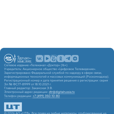
Сетевое издание «Телеканал «Доктор» (16+)
Учредитель: Акционерное общество «Цифровое Телевидение».
Зарегистрировано Федеральной службой по надзору в сфере связи,
информационных технологий и массовых коммуникаций (Роскомнадзор).
Регистрационный номер и дата принятия решения о регистрации: серия
Эл № ФС77-81999 от 18.10.2021 г.
Главный редактор: Закамская Э.В.
Электронный адрес редакции:
dtr@digitalrussia.tv
Телефон редакции:
+7 (499) 350-10-80
© 2026 АО «ЦТВ». Все права на любые материалы, опубликованные на