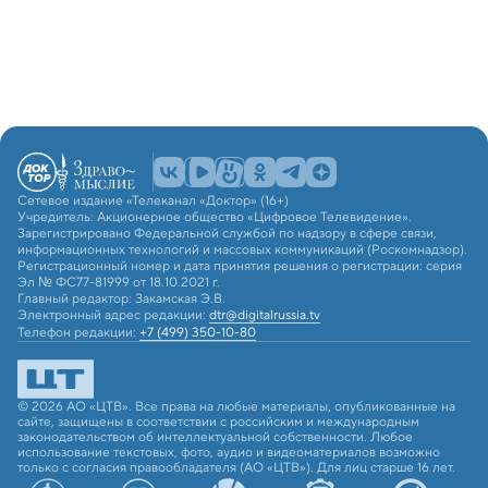
Сетевое издание «Телеканал «Доктор» (16+)
Учредитель: Акционерное общество «Цифровое Телевидение».
Зарегистрировано Федеральной службой по надзору в сфере связи,
информационных технологий и массовых коммуникаций (Роскомнадзор).
Регистрационный номер и дата принятия решения о регистрации: серия
Эл № ФС77-81999 от 18.10.2021 г.
Главный редактор: Закамская Э.В.
Электронный адрес редакции:
dtr@digitalrussia.tv
Телефон редакции:
+7 (499) 350-10-80
© 2026 АО «ЦТВ». Все права на любые материалы, опубликованные на
сайте, защищены в соответствии с российским и международным
законодательством об интеллектуальной собственности. Любое
использование текстовых, фото, аудио и видеоматериалов возможно
только с согласия правообладателя (АО «ЦТВ»). Для лиц старше 16 лет.