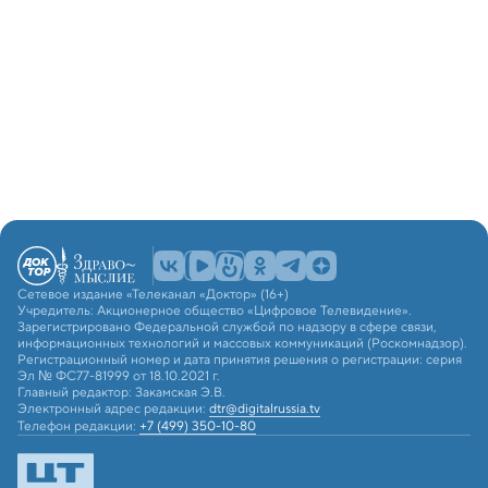
Сетевое издание «Телеканал «Доктор» (16+)
Учредитель: Акционерное общество «Цифровое Телевидение».
Зарегистрировано Федеральной службой по надзору в сфере связи,
информационных технологий и массовых коммуникаций (Роскомнадзор).
Регистрационный номер и дата принятия решения о регистрации: серия
Эл № ФС77-81999 от 18.10.2021 г.
Главный редактор: Закамская Э.В.
Электронный адрес редакции:
dtr@digitalrussia.tv
Телефон редакции:
+7 (499) 350-10-80