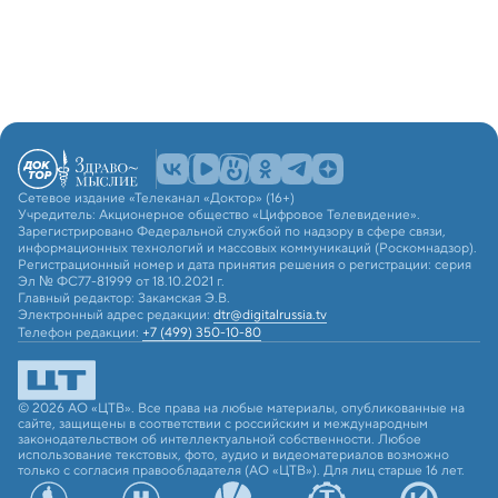
Сетевое издание «Телеканал «Доктор» (16+)
Учредитель: Акционерное общество «Цифровое Телевидение».
Зарегистрировано Федеральной службой по надзору в сфере связи,
информационных технологий и массовых коммуникаций (Роскомнадзор).
Регистрационный номер и дата принятия решения о регистрации: серия
Эл № ФС77-81999 от 18.10.2021 г.
Главный редактор: Закамская Э.В.
Электронный адрес редакции:
dtr@digitalrussia.tv
Телефон редакции:
+7 (499) 350-10-80
© 2026 АО «ЦТВ». Все права на любые материалы, опубликованные на
сайте, защищены в соответствии с российским и международным
законодательством об интеллектуальной собственности. Любое
использование текстовых, фото, аудио и видеоматериалов возможно
только с согласия правообладателя (АО «ЦТВ»). Для лиц старше 16 лет.